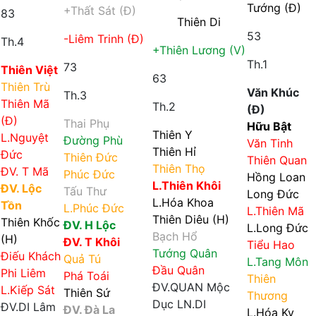
Tướng (Đ)
+Thất Sát (Đ)
83
Thiên Di
53
-Liêm Trinh (Đ)
Th.4
+Thiên Lương (V)
Th.1
73
Thiên Việt
63
Thiên Trù
Văn Khúc
Th.3
Thiên Mã
Th.2
(Đ)
(Đ)
Thai Phụ
Hữu Bật
Thiên Y
L.Nguyệt
Đường Phù
Văn Tinh
Thiên Hỉ
Đức
Thiên Đức
Thiên Quan
Thiên Thọ
ĐV. T Mã
Phúc Đức
Hồng Loan
L.Thiên Khôi
ĐV. Lộc
Tấu Thư
Long Đức
L.Hóa Khoa
Tồn
L.Phúc Đức
L.Thiên Mã
Thiên Diêu (H)
Thiên Khốc
ĐV. H Lộc
L.Long Đức
Bạch Hổ
(H)
ĐV. T Khôi
Tiểu Hao
Tướng Quân
Điếu Khách
Quả Tú
L.Tang Môn
Đầu Quân
Phi Liêm
Phá Toái
Thiên
ĐV.QUAN
Mộc
L.Kiếp Sát
Thiên Sứ
Thương
Dục
LN.DI
ĐV.DI
Lâm
ĐV. Đà La
L.Hóa Kỵ