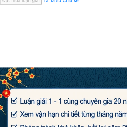
Đặt mua luận giải
Tải lá số
Chia sẻ