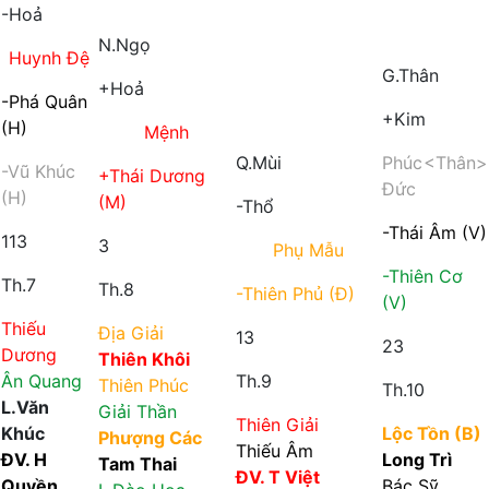
-Hoả
N.Ngọ
Huynh Đệ
G.Thân
+Hoả
-Phá Quân
+Kim
(H)
Mệnh
Q.Mùi
Phúc
<Thân>
-Vũ Khúc
+Thái Dương
Đức
(H)
(M)
-Thổ
-Thái Âm (V)
113
3
Phụ Mẫu
-Thiên Cơ
Th.7
Th.8
-Thiên Phủ (Đ)
(V)
Thiếu
Địa Giải
13
23
Dương
Thiên Khôi
Ân Quang
Th.9
Thiên Phúc
Th.10
L.Văn
Giải Thần
Thiên Giải
Khúc
Lộc Tồn (B)
Phượng Các
Thiếu Âm
ĐV. H
Long Trì
Tam Thai
ĐV. T Việt
Quyền
Bác Sỹ