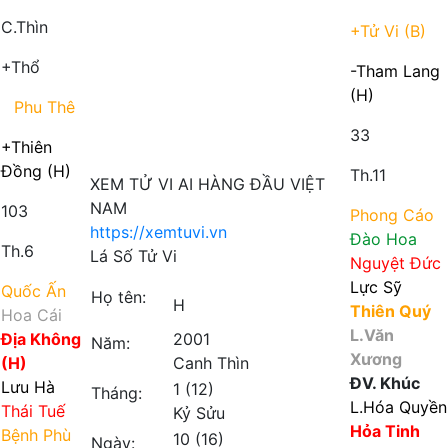
C.Thìn
+Tử Vi (B)
+Thổ
-Tham Lang
(H)
Phu Thê
33
+Thiên
Đồng (H)
Th.11
XEM TỬ VI AI HÀNG ĐẦU VIỆT
NAM
103
Phong Cáo
https://xemtuvi.vn
Đào Hoa
Th.6
Lá Số Tử Vi
Nguyệt Đức
Lực Sỹ
Quốc Ấn
Họ tên:
H
Thiên Quý
Hoa Cái
L.Văn
Địa Không
2001
Năm:
Xương
(H)
Canh Thìn
ĐV. Khúc
Lưu Hà
1 (12)
Tháng:
L.Hóa Quyền
Thái Tuế
Kỷ Sửu
Hỏa Tinh
Bệnh Phù
10 (16)
Ngày: