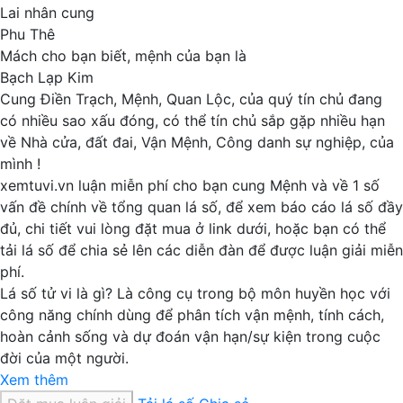
Lai nhân cung
Phu Thê
Mách cho bạn biết, mệnh của bạn là
Bạch Lạp Kim
Cung
Điền Trạch,
Mệnh,
Quan Lộc,
của quý tín chủ đang
có nhiều sao xấu đóng, có thể tín chủ sắp gặp nhiều hạn
về
Nhà cửa, đất đai,
Vận Mệnh,
Công danh sự nghiệp,
của
mình !
xemtuvi.vn
luận miễn phí cho bạn cung Mệnh và về 1 số
vấn đề chính về tổng quan lá số, để xem báo cáo lá số đầy
đủ, chi tiết vui lòng đặt mua ở link dưới, hoặc bạn có thể
tải lá số để chia sẻ lên các diễn đàn để được luận giải miễn
phí.
Lá số tử vi là gì?
Là công cụ trong bộ môn huyền học với
công năng chính dùng để phân tích vận mệnh, tính cách,
hoàn cảnh sống và dự đoán vận hạn/sự kiện trong cuộc
đời của một người.
Xem thêm