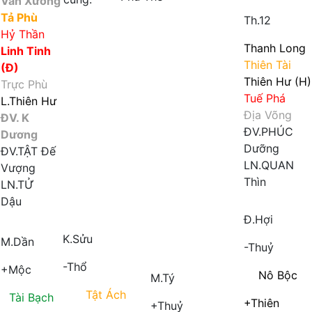
Văn Xương
Tả Phù
Th.12
Hỷ Thần
Thanh Long
Linh Tinh
Thiên Tài
(Đ)
Thiên Hư (H)
Trực Phù
Tuế Phá
L.Thiên Hư
Địa Võng
ĐV. K
ĐV.PHÚC
Dương
Dưỡng
ĐV.TẬT
Đế
LN.QUAN
Vượng
Thìn
LN.TỬ
Dậu
Đ.Hợi
K.Sửu
M.Dần
-Thuỷ
-Thổ
+Mộc
Nô Bộc
M.Tý
Tật Ách
Tài Bạch
+Thiên
+Thuỷ