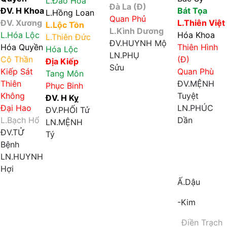
L.Đào Hoa
Đà La (Đ)
ĐV. H Khoa
Bát Tọa
L.Hồng Loan
Quan Phủ
ĐV. Xương
L.Thiên Việt
L.Lộc Tồn
L.Kình Dương
L.Hóa Lộc
Hóa Khoa
L.Thiên Đức
ĐV.HUYNH
Mộ
Hóa Quyền
Thiên Hình
Hóa Lộc
LN.PHỤ
Cô Thần
(Đ)
Địa Kiếp
Sửu
Kiếp Sát
Quan Phù
Tang Môn
Triệt
Thiên
ĐV.MỆNH
Phục Binh
Không
Tuyệt
ĐV. H Kỵ
Đại Hao
LN.PHÚC
ĐV.PHỐI
Tử
L.Bạch Hổ
Dần
LN.MỆNH
ĐV.TỬ
Tý
Bệnh
LN.HUYNH
Hợi
Ấ.Dậu
-Kim
Điền Trạch