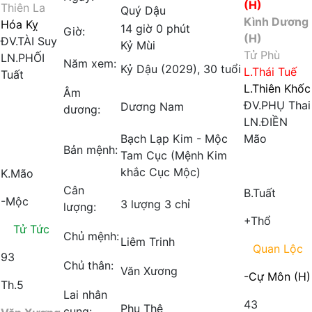
(H)
Thiên La
Quý Dậu
Kình Dương
Hóa Kỵ
14 giờ 0 phút
Giờ:
(H)
ĐV.TÀI
Suy
Kỷ Mùi
Tử Phù
LN.PHỐI
Năm xem:
Kỷ Dậu (2029), 30 tuổi
L.Thái Tuế
Tuất
L.Thiên Khốc
Âm
ĐV.PHỤ
Thai
Dương Nam
dương:
LN.ĐIỀN
Bạch Lạp Kim - Mộc
Mão
Bản mệnh:
Tam Cục (Mệnh Kim
Tuần
khắc Cục Mộc)
K.Mão
Cân
B.Tuất
-Mộc
3 lượng 3 chỉ
lượng:
+Thổ
Tử Tức
Chủ mệnh:
Liêm Trinh
Quan Lộc
93
Chủ thân:
Văn Xương
-Cự Môn (H)
Th.5
Lai nhân
43
Phu Thê
cung: