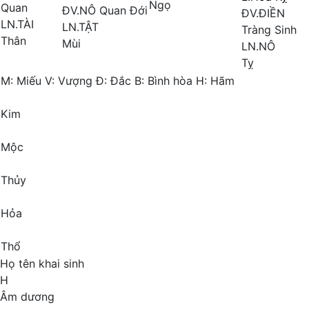
Ngọ
Quan
ĐV.NÔ
Quan Đới
ĐV.ĐIỀN
LN.TÀI
LN.TẬT
Tràng Sinh
Thân
Mùi
LN.NÔ
Tỵ
M:
Miếu
V:
Vượng
Đ:
Đắc
B:
Bình hòa
H:
Hãm
Kim
Mộc
Thủy
Hỏa
Thổ
Họ tên khai sinh
H
Âm dương