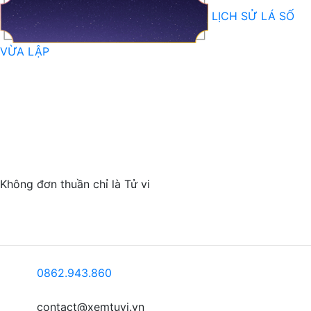
LỊCH SỬ LÁ SỐ
VỪA LẬP
Không
đơn thuần
chỉ là
Tử vi
0862.943.860
contact@xemtuvi.vn