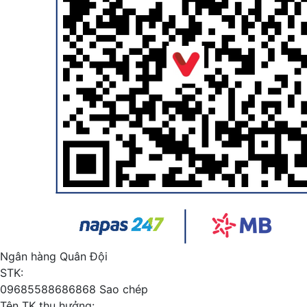
Ngân hàng Quân Đội
STK:
09685588686868
Sao chép
Tên TK thụ hưởng: