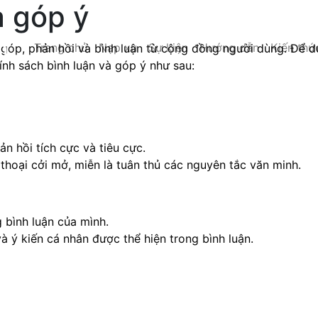
à góp ý
Trang chủ
Nạp xu
Sự kiện
Hướng dẫn
Kiến thứ
óp, phản hồi và bình luận từ cộng đồng người dùng. Để duy 
nh sách bình luận và góp ý như sau:
n hồi tích cực và tiêu cực.
 thoại cởi mở, miễn là tuân thủ các nguyên tắc văn minh.
 bình luận của mình.
 ý kiến cá nhân được thể hiện trong bình luận.