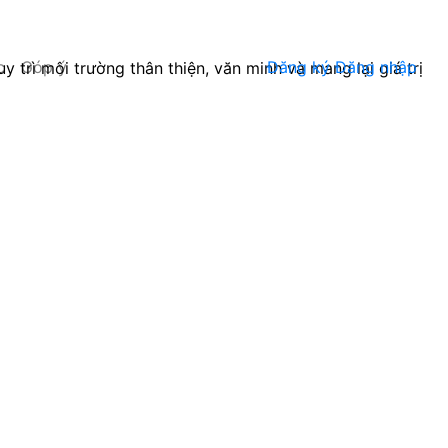
c
Góp ý
Đăng ký
Đăng nhập
trì môi trường thân thiện, văn minh và mang lại giá trị