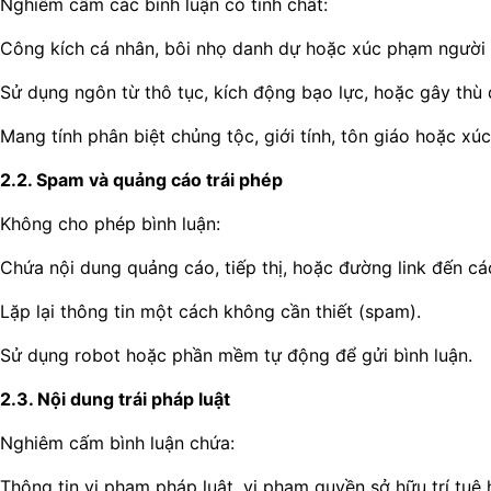
Nghiêm cấm các bình luận có tính chất:
Công kích cá nhân, bôi nhọ danh dự hoặc xúc phạm người 
Sử dụng ngôn từ thô tục, kích động bạo lực, hoặc gây thù 
Mang tính phân biệt chủng tộc, giới tính, tôn giáo hoặc x
2.2. Spam và quảng cáo trái phép
Không cho phép bình luận:
Chứa nội dung quảng cáo, tiếp thị, hoặc đường link đến cá
Lặp lại thông tin một cách không cần thiết (spam).
Sử dụng robot hoặc phần mềm tự động để gửi bình luận.
2.3. Nội dung trái pháp luật
Nghiêm cấm bình luận chứa:
Thông tin vi phạm pháp luật, vi phạm quyền sở hữu trí tuệ