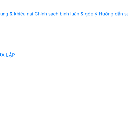
ụng & khiếu nại
Chính sách bình luận & góp ý
Hướng dẫn s
ỪA LẬP