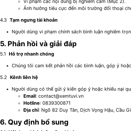
Vi phạm các nội dung bị nghiêm cấm (Mục 2).
Ảnh hưởng tiêu cực đến môi trường đối thoại ch
4.3
Tạm ngưng tài khoản
Người dùng vi phạm chính sách bình luận nghiêm trọng
5. Phản hồi và giải đáp
5.1
Hỗ trợ nhanh chóng
Chúng tôi cam kết phản hồi các bình luận, góp ý ho
5.2
Kênh liên hệ
Người dùng có thể gửi ý kiến góp ý hoặc khiếu nại qu
Email
:
contact@xemtuvi.vn
Hotline
: 0839300871
Địa chỉ
: Ngõ 82 Duy Tân, Dịch Vọng Hậu, Cầu Gi
6. Quy định bổ sung