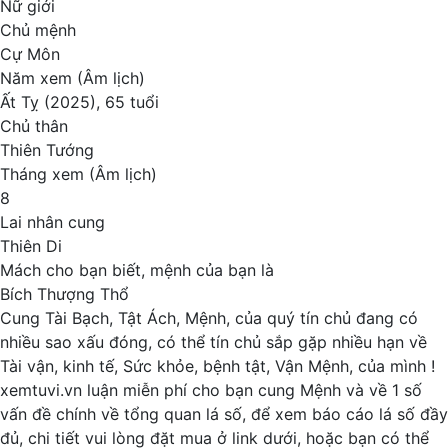
Nữ giới
Chủ mệnh
Cự Môn
Năm xem (Âm lịch)
Ất Tỵ (2025), 65 tuổi
Chủ thân
Thiên Tướng
Tháng xem (Âm lịch)
8
Lai nhân cung
Thiên Di
Mách cho bạn biết, mệnh của bạn là
Bích Thượng Thổ
Cung
Tài Bạch,
Tật Ách,
Mệnh,
của quý tín chủ đang có
nhiều sao xấu đóng, có thể tín chủ sắp gặp nhiều hạn về
Tài vận, kinh tế,
Sức khỏe, bệnh tật,
Vận Mệnh,
của mình !
xemtuvi.vn
luận miễn phí cho bạn cung Mệnh và về 1 số
vấn đề chính về tổng quan lá số, để xem báo cáo lá số đầy
đủ, chi tiết vui lòng đặt mua ở link dưới, hoặc bạn có thể