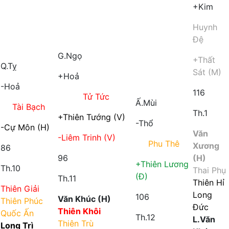
+Kim
Huynh
Đệ
G.Ngọ
+Thất
Q.Tỵ
Sát (M)
+Hoả
-Hoả
116
Tử Tức
Ấ.Mùi
Tài Bạch
Th.1
+Thiên Tướng (V)
-Thổ
-Cự Môn (H)
Văn
-Liêm Trinh (V)
Phu Thê
Xương
86
96
(H)
+Thiên Lương
Th.10
Thai Phụ
(Đ)
Th.11
Thiên Hỉ
Thiên Giải
Long
106
Văn Khúc (H)
Thiên Phúc
Đức
Thiên Khôi
Quốc Ấn
Th.12
L.Văn
Thiên Trù
Long Trì