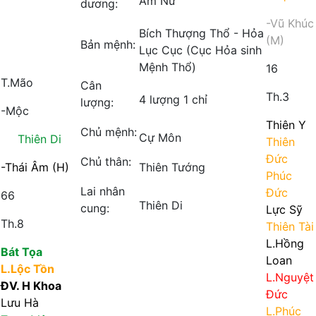
Âm Nữ
dương:
-Vũ Khúc
Bích Thượng Thổ - Hỏa
(M)
Bản mệnh:
Lục Cục (Cục Hỏa sinh
Mệnh Thổ)
16
T.Mão
Cân
Th.3
4 lượng 1 chỉ
lượng:
-Mộc
Thiên Y
Chủ mệnh:
Cự Môn
Thiên Di
Thiên
Đức
Chủ thân:
-Thái Âm (H)
Thiên Tướng
Phúc
Lai nhân
Đức
66
Thiên Di
cung:
Lực Sỹ
Th.8
Thiên Tài
L.Hồng
Bát Tọa
Loan
L.Lộc Tồn
L.Nguyệt
ĐV. H Khoa
Đức
Lưu Hà
L.Phúc