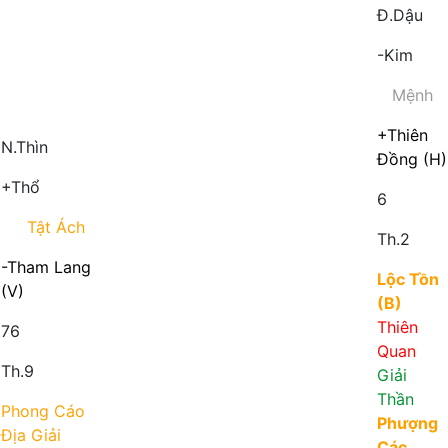
Đ.Dậu
-Kim
Mệnh
+Thiên
N.Thìn
Đồng (H)
+Thổ
6
Tật Ách
Th.2
-Tham Lang
Lộc Tồn
(V)
(B)
Thiên
76
Quan
Th.9
Giải
Thần
Phong Cáo
Phượng
Địa Giải
Các