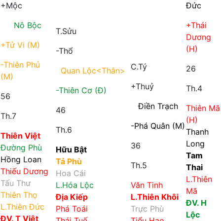
+Mộc
Đức
Nô Bộc
+Thái
T.Sửu
Dương
+Tử Vi (M)
(H)
-Thổ
-Thiên Phủ
C.Tý
26
Quan Lộc
<Thân>
(M)
+Thuỷ
Th.4
-Thiên Cơ (Đ)
56
Điền Trạch
Thiên Mã
46
Th.7
(H)
-Phá Quân (M)
Th.6
Thanh
Thiên Việt
Long
36
Đường Phù
Hữu Bật
Tam
Hồng Loan
Tả Phù
Th.5
Thai
Thiếu Dương
Hoa Cái
L.Thiên
Tấu Thư
L.Hóa Lộc
Văn Tinh
Mã
Thiên Thọ
Địa Kiếp
L.Thiên Khôi
ĐV. H
L.Thiên Đức
Phá Toái
Trực Phù
Lộc
ĐV. T Việt
Thái Tuế
Tiểu Hao