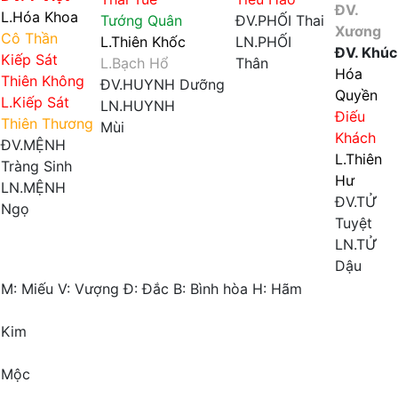
ĐV.
L.Hóa Khoa
Tướng Quân
ĐV.PHỐI
Thai
Xương
Cô Thần
L.Thiên Khốc
LN.PHỐI
ĐV. Khúc
Kiếp Sát
L.Bạch Hổ
Thân
Hóa
Thiên Không
ĐV.HUYNH
Dưỡng
Quyền
L.Kiếp Sát
LN.HUYNH
Điếu
Thiên Thương
Mùi
Khách
ĐV.MỆNH
L.Thiên
Tràng Sinh
Hư
LN.MỆNH
ĐV.TỬ
Ngọ
Tuyệt
LN.TỬ
Dậu
M:
Miếu
V:
Vượng
Đ:
Đắc
B:
Bình hòa
H:
Hãm
Kim
Mộc