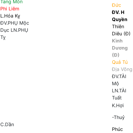
Tang Môn
Đức
Phi Liêm
ĐV. H
L.Hóa Kỵ
Quyền
ĐV.PHỤ
Mộc
Thiên
Dục
LN.PHỤ
Diêu (Đ)
Tỵ
Kình
Dương
(Đ)
Quả Tú
Địa Võng
ĐV.TÀI
Mộ
LN.TÀI
Tuất
K.Hợi
-Thuỷ
C.Dần
Phúc