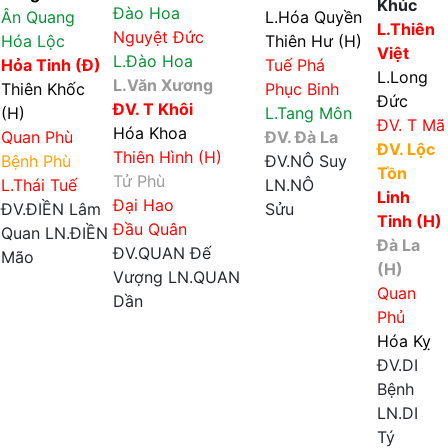
Khúc
Đào Hoa
Ân Quang
L.Hóa Quyền
L.Thiên
Nguyệt Đức
Hóa Lộc
Thiên Hư (H)
Việt
L.Đào Hoa
Hỏa Tinh (Đ)
Tuế Phá
L.Long
L.Văn Xương
Thiên Khốc
Phục Binh
Đức
ĐV. T Khôi
(H)
L.Tang Môn
ĐV. T Mã
Hóa Khoa
Quan Phù
ĐV. Đà La
ĐV. Lộc
Thiên Hình (H)
Bệnh Phù
ĐV.NÔ
Suy
Tồn
Tử Phù
L.Thái Tuế
LN.NÔ
Linh
Đại Hao
ĐV.ĐIỀN
Lâm
Sửu
Tinh (H)
Đầu Quân
Quan
LN.ĐIỀN
Đà La
ĐV.QUAN
Đế
Mão
(H)
Vượng
LN.QUAN
Tuần - Triệt
Quan
Dần
Phủ
Hóa Kỵ
ĐV.DI
Bệnh
LN.DI
Tý