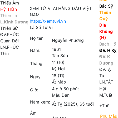
Thiếu Âm
Bác Sỹ
XEM TỬ VI AI HÀNG ĐẦU VIỆT
Hỷ Thần
Thiên
NAM
Thiên La
Quý
https://xemtuvi.vn
L.Kình Dương
Địa
Lá Số Tử Vi
Thiên Sứ
Không
ĐV.PHÚC
(H)
Họ tên:
Nguyễn Phương
Quan Đới
Bạch Hổ
LN.PHÚC
1961
Năm:
ĐV. H Kỵ
Thìn
Tân Sửu
ĐV. K
11 (10)
Dương
Tháng:
Kỷ Hợi
ĐV.TẬT
18 (11)
Tử
Ngày:
Ất Mão
LN.TẬT
Hợi
4 giờ 50 phút
Giờ:
Mậu Dần
M.Tuất
Năm xem:
Ất Tỵ (2025), 65 tuổi
+Thổ
Âm
Phụ Mẫu