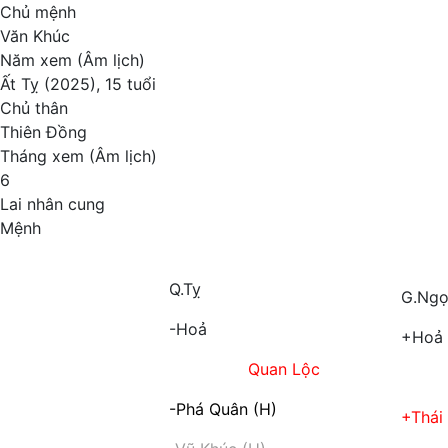
Chủ mệnh
Văn Khúc
Năm xem (Âm lịch)
Ất Tỵ (2025), 15 tuổi
Chủ thân
Thiên Đồng
Tháng xem (Âm lịch)
6
Lai nhân cung
Mệnh
Q.Tỵ
G.Ng
-Hoả
+Hoả
Quan Lộc
-Phá Quân (H)
+Thái