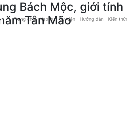
ùng Bách Mộc, giới tính
, năm Tân Mão
Trang chủ
Nạp xu
Sự kiện
Hướng dẫn
Kiến thứ