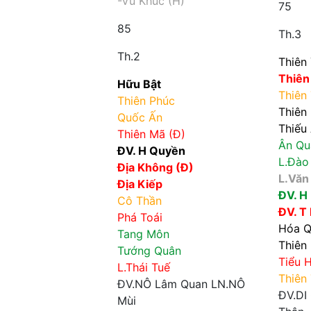
-Vũ Khúc (H)
75
85
Th.3
Th.2
Thiên
Thiên
Hữu Bật
Thiên 
Thiên Phúc
Thiên 
Quốc Ấn
Thiếu
Thiên Mã (Đ)
Ân Qu
ĐV. H Quyền
L.Đào
Địa Không (Đ)
L.Văn
Địa Kiếp
ĐV. H
Cô Thần
ĐV. T
Phá Toái
Hóa Q
Tang Môn
Thiên 
Tướng Quân
Tiểu 
L.Thái Tuế
Thiên
ĐV.NÔ
Lâm Quan
LN.NÔ
ĐV.DI
Mùi