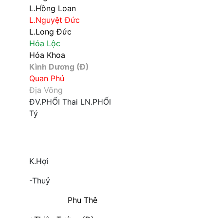
L.Hồng Loan
L.Nguyệt Đức
L.Long Đức
Hóa Lộc
Hóa Khoa
Kình Dương (Đ)
Quan Phủ
Địa Võng
ĐV.PHỐI
Thai
LN.PHỐI
Tý
K.Hợi
-Thuỷ
Phu Thê