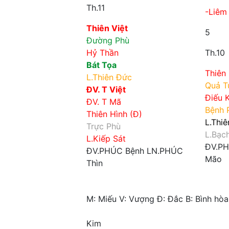
Th.11
-Liêm 
Thiên Việt
5
Đường Phù
Hỷ Thần
Th.10
Bát Tọa
Thiên 
L.Thiên Đức
Quả T
ĐV. T Việt
Điếu 
ĐV. T Mã
Bệnh 
Thiên Hình (Đ)
L.Thi
Trực Phù
L.Bạc
L.Kiếp Sát
ĐV.P
ĐV.PHÚC
Bệnh
LN.PHÚC
Mão
Thìn
M:
Miếu
V:
Vượng
Đ:
Đắc
B:
Bình hòa
Kim