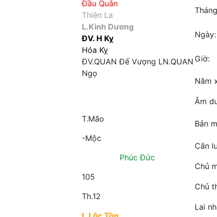
Đầu Quân
Tháng
Thiên La
L.Kình Dương
Ngày:
ĐV. H Kỵ
Hóa Kỵ
Giờ:
ĐV.QUAN
Đế Vượng
LN.QUAN
Ngọ
Năm 
Âm dư
T.Mão
Bản m
-Mộc
Cân l
Phúc Đức
Chủ m
105
Chủ t
Th.12
Lai n
L.Lộc Tồn