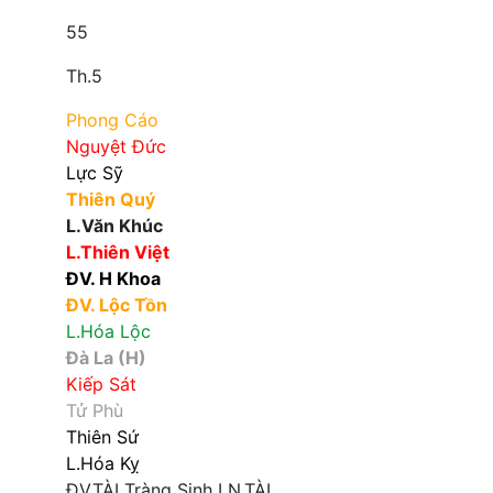
55
Th.5
Phong Cáo
Nguyệt Đức
Lực Sỹ
Thiên Quý
L.Văn Khúc
L.Thiên Việt
ĐV. H Khoa
ĐV. Lộc Tồn
L.Hóa Lộc
Đà La (H)
Kiếp Sát
Tử Phù
Thiên Sứ
L.Hóa Kỵ
ĐV.TÀI
Tràng Sinh
LN.TÀI