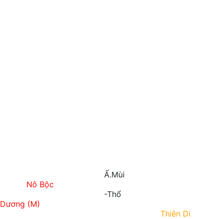
ọ
Ấ.Mùi
Nô Bộc
-Thổ
 Dương (M)
Thiên Di