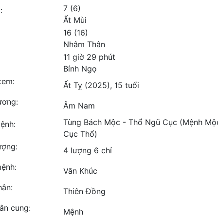
7 (6)
:
Ất Mùi
16 (16)
Nhâm Thân
11 giờ 29 phút
Bính Ngọ
xem:
Ất Tỵ (2025), 15 tuổi
ơng:
Âm Nam
Tùng Bách Mộc - Thổ Ngũ Cục (Mệnh Mộ
ệnh:
Cục Thổ)
ượng:
4 lượng 6 chỉ
ệnh:
Văn Khúc
hân:
Thiên Đồng
hân cung:
Mệnh