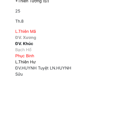
+Thiên Tướng (Đ)
25
Th.8
L.Thiên Mã
ĐV. Xương
ĐV. Khúc
Bạch Hổ
Phục Binh
L.Thiên Hư
ĐV.HUYNH
Tuyệt
LN.HUYNH
Sửu