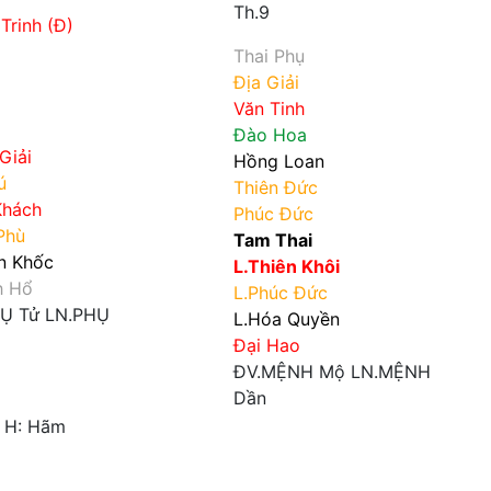
Th.9
Trinh (Đ)
Thai Phụ
Địa Giải
Văn Tinh
Đào Hoa
Giải
Hồng Loan
ú
Thiên Đức
Khách
Phúc Đức
Phù
Tam Thai
ên Khốc
L.Thiên Khôi
h Hổ
L.Phúc Đức
HỤ
Tử
LN.PHỤ
L.Hóa Quyền
Đại Hao
ĐV.MỆNH
Mộ
LN.MỆNH
Dần
H:
Hãm