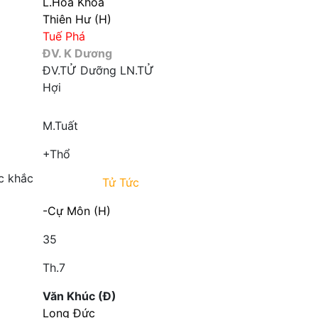
L.Hóa Khoa
Thiên Hư (H)
Tuế Phá
ĐV. K Dương
ĐV.TỬ
Dưỡng
LN.TỬ
Hợi
M.Tuất
+Thổ
c khắc
Tử Tức
-Cự Môn (H)
35
Th.7
Văn Khúc (Đ)
Long Đức