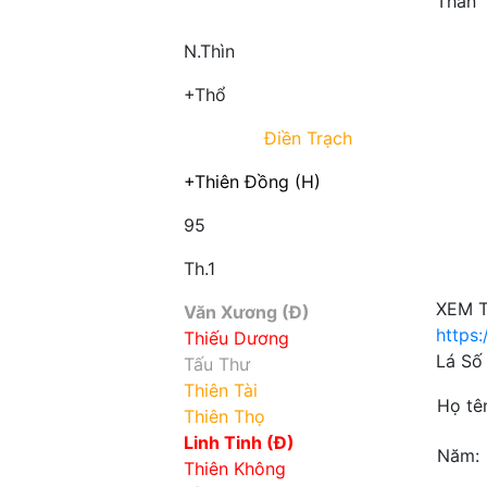
Thân
Triệt
N.Thìn
+Thổ
Điền Trạch
+Thiên Đồng (H)
95
Th.1
XEM T
Văn Xương (Đ)
https:
Thiếu Dương
Lá Số 
Tấu Thư
Thiên Tài
Họ tê
Thiên Thọ
Linh Tinh (Đ)
Năm:
Thiên Không