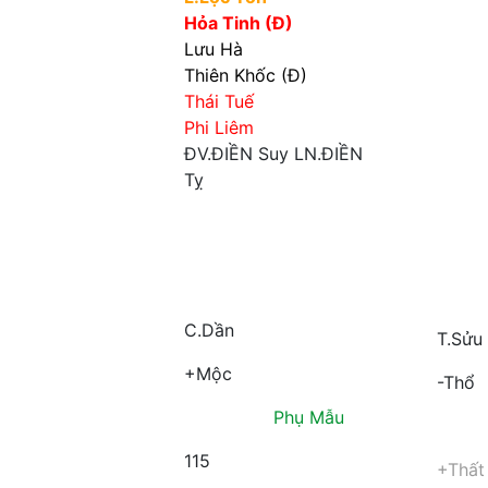
Hỏa Tinh (Đ)
Lưu Hà
Thiên Khốc (Đ)
Thái Tuế
Phi Liêm
ĐV.ĐIỀN
Suy
LN.ĐIỀN
Tỵ
C.Dần
T.Sửu
+Mộc
-Thổ
Phụ Mẫu
115
+Thất