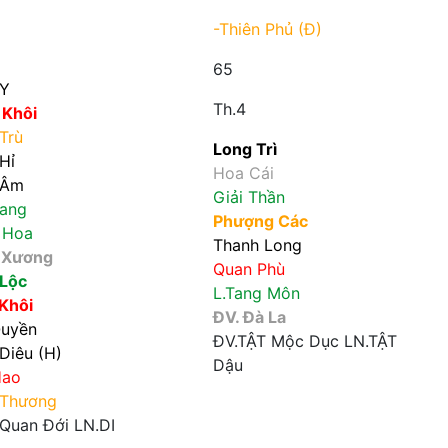
-Thiên Phủ (Đ)
65
 Y
Th.4
 Khôi
Trù
Long Trì
Hỉ
Hoa Cái
 Âm
Giải Thần
ang
Phượng Các
 Hoa
Thanh Long
 Xương
Quan Phù
 Lộc
L.Tang Môn
 Khôi
ĐV. Đà La
uyền
ĐV.TẬT
Mộc Dục
LN.TẬT
Diêu (H)
Dậu
Hao
Tuần
 Thương
Quan Đới
LN.DI