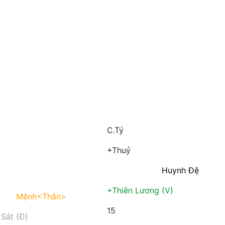
C.Tý
+Thuỷ
Huynh Đệ
+Thiên Lương (V)
Mệnh
<Thân>
15
 Sát (Đ)