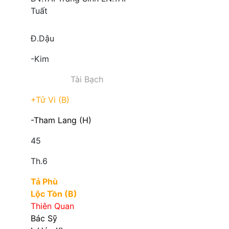
Tuất
Đ.Dậu
-Kim
Tài Bạch
+Tử Vi (B)
-Tham Lang (H)
45
Th.6
Tả Phù
Lộc Tồn (B)
Thiên Quan
Bác Sỹ