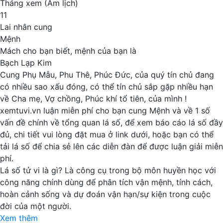
Tháng xem (Âm lịch)
11
Lai nhân cung
Mệnh
Mách cho bạn biết, mệnh của bạn là
Bạch Lạp Kim
Cung
Phụ Mẫu,
Phu Thê,
Phúc Đức,
của quý tín chủ đang
có nhiều sao xấu đóng, có thể tín chủ sắp gặp nhiều hạn
về
Cha mẹ,
Vợ chồng,
Phúc khí tổ tiên,
của mình !
xemtuvi.vn
luận miễn phí cho bạn cung Mệnh và về 1 số
vấn đề chính về tổng quan lá số, để xem báo cáo lá số đầy
đủ, chi tiết vui lòng đặt mua ở link dưới, hoặc bạn có thể
tải lá số để chia sẻ lên các diễn đàn để được luận giải miễn
phí.
Lá số tử vi là gì?
Là công cụ trong bộ môn huyền học với
công năng chính dùng để phân tích vận mệnh, tính cách,
hoàn cảnh sống và dự đoán vận hạn/sự kiện trong cuộc
đời của một người.
Xem thêm