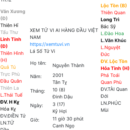
Lộc Tồn (B)
Văn Xương
Thiên Quan
(Đ)
Long Trì
Thiên Hỉ
Bác Sỹ
XEM TỬ VI AI HÀNG ĐẦU VIỆT
Tấu Thư
L.Đào Hoa
NAM
Linh Tinh
L.Văn Khúc
https://xemtuvi.vn
(Đ)
L.Nguyệt
Lá Số Tử Vi
Thiên Hình
Đức
(H)
ĐV. Lộc Tồn
Họ tên:
Nguyễn Thành
Quả Tú
Hỏa Tinh (H)
Trực Phù
2001
Phá Toái
Năm:
Đầu Quân
Tân Tỵ
Quan Phù
Thiên La
ĐV.TÀI
Quan
10 (8)
Tháng:
L.Thái Tuế
Đới
Đinh Dậu
ĐV. H Kỵ
LN.PHÚC
3 (17)
Ngày:
Hóa Kỵ
Mùi
Kỷ Hợi
ĐV.ĐIỀN
Tử
Tuần
11 giờ 30 phút
Giờ:
LN.TỬ
Canh Ngọ
Dần