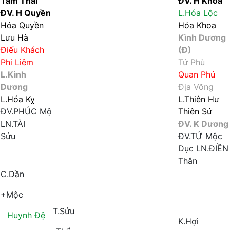
Tam Thai
ĐV. H Khoa
ĐV. H Quyền
L.Hóa Lộc
Hóa Quyền
Hóa Khoa
Lưu Hà
Kình Dương
Điếu Khách
(Đ)
Phi Liêm
Tử Phù
L.Kình
Quan Phủ
Dương
Địa Võng
L.Hóa Kỵ
L.Thiên Hư
ĐV.PHÚC
Mộ
Thiên Sứ
LN.TÀI
ĐV. K Dương
Sửu
ĐV.TỬ
Mộc
Dục
LN.ĐIỀN
Thân
C.Dần
+Mộc
T.Sửu
Huynh Đệ
K.Hợi