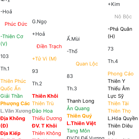
+Kim
-Hoả
Nô Bộc
G.Ngọ
Phúc Đức
-Phá Quân
+Hoả
-Thiên Cơ
(H)
Ấ.Mùi
(V)
Điền Trạch
73
-Thổ
103
+Tử Vi (M)
Th.4
Quan Lộc
Th.1
93
Phong Cáo
83
Thiên Phúc
Thiên Y
Th.2
Quốc Ấn
Th.3
Thiếu Âm
Giải Thần
Thiên Khôi
Lực Sỹ
Thanh Long
Phượng Các
Thiên Trù
Thiên Tài
Ân Quang
L.Văn Xương
Đào Hoa
Thiên Thọ
Thiên Quý
Địa Không
Thiếu Dương
L.Hóa Quyền
L.Thiên Việt
(Đ)
ĐV. T Khôi
Thiên Diêu
Tang Môn
Địa Kiếp
Thiên Không
(H)
ĐV.DI
Đế Vượng