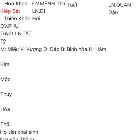
L.Hóa Khoa
ĐV.MỆNH
Thai
Tuất
LN.QUAN
Kiếp Sát
LN.DI
Dậu
L.Thiên Khốc
Hợi
ĐV.PHỤ
Tuyệt
LN.TẬT
Tý
M:
Miếu
V:
Vượng
Đ:
Đắc
B:
Bình hòa
H:
Hãm
Kim
Mộc
Thủy
Hỏa
Thổ
Họ tên khai sinh
Nguyễn Thành