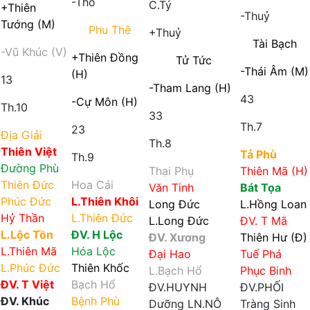
-Thổ
C.Tý
+Thiên
-Thuỷ
Tướng (M)
Phu Thê
+Thuỷ
Tài Bạch
-Vũ Khúc (V)
+Thiên Đồng
Tử Tức
-Thái Âm (M)
(H)
13
-Tham Lang (H)
43
-Cự Môn (H)
Th.10
33
Th.7
23
Địa Giải
Th.8
Thiên Việt
Tả Phù
Th.9
Đường Phù
Thai Phụ
Thiên Mã (H)
Thiên Đức
Hoa Cái
Văn Tinh
Bát Tọa
Phúc Đức
L.Thiên Khôi
Long Đức
L.Hồng Loan
Hỷ Thần
L.Thiên Đức
L.Long Đức
ĐV. T Mã
L.Lộc Tồn
ĐV. H Lộc
ĐV. Xương
Thiên Hư (Đ)
L.Thiên Mã
Hóa Lộc
Đại Hao
Tuế Phá
L.Phúc Đức
Thiên Khốc
L.Bạch Hổ
Phục Binh
ĐV. T Việt
Bạch Hổ
ĐV.HUYNH
ĐV.PHỐI
ĐV. Khúc
Bệnh Phù
Dưỡng
LN.NÔ
Tràng Sinh