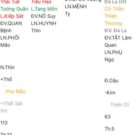
Thái Tuế
Tiểu Hao
Đà La (H)
LN.MỆNH
Tướng Quân
L.Tang Môn
Cô Thần
Tỵ
L.Kiếp Sát
ĐV.NÔ
Suy
Thiên
ĐV.QUAN
LN.HUYNH
Thương
Bệnh
Thìn
ĐV. Đà La
LN.PHỐI
ĐV.TẬT
Lâm
Mão
Quan
Triệt
LN.PHỤ
Ngọ
N.Thìn
+Thổ
Đ.Dậu
Phụ Mẫu
-Kim
+Thất Sát
Thiên Di
(H)
63
113
Th.5
Th.12