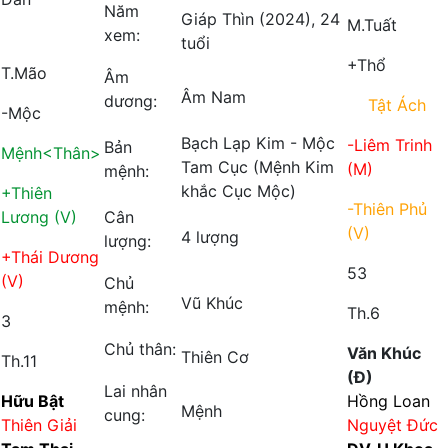
Năm
Giáp Thìn (2024), 24
M.Tuất
xem:
tuổi
+Thổ
T.Mão
Âm
Âm Nam
dương:
Tật Ách
-Mộc
Bạch Lạp Kim - Mộc
-Liêm Trinh
Bản
Mệnh
<Thân>
Tam Cục (Mệnh Kim
(M)
mệnh:
khắc Cục Mộc)
+Thiên
-Thiên Phủ
Lương (V)
Cân
(V)
4 lượng
lượng:
+Thái Dương
53
(V)
Chủ
Vũ Khúc
mệnh:
Th.6
3
Chủ thân:
Văn Khúc
Thiên Cơ
Th.11
(Đ)
Lai nhân
Hữu Bật
Hồng Loan
Mệnh
cung:
Thiên Giải
Nguyệt Đức